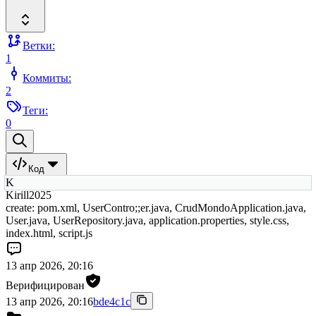
Ветки:
1
Коммиты:
2
Теги:
0
Код
K
Kirill2025
create: pom.xml, UserContro;;er.java, CrudMondoApplication.java,
User.java, UserRepository.java, application.properties, style.css,
index.html, script.js
13 апр 2026, 20:16
Верифицирован
13 апр 2026, 20:16
bde4c1c