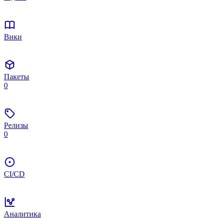
Вики
Пакеты
0
Релизы
0
CI/CD
Аналитика