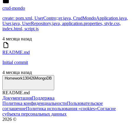
crud-mondo
create: pom.xml, UserContro;;er.java, CrudMondoApplication.java,
User.java, UserRepository.java, application.properties, style.css,
index.html, script.js
4 месяца назад
README.md
Initial commit
4 месяца назад
Homework130426MongoDB
README.md
Документация
Поддержка
Политика конфиденциальности
Пользовательское
соглашение
Политика использования «cookies»
Согласие
субъекта персональных данных
2026
©