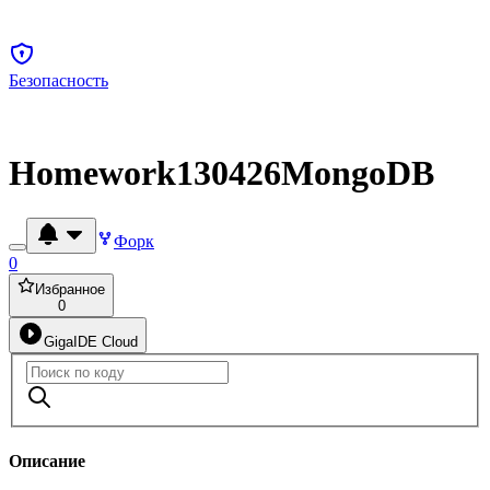
Безопасность
Homework130426MongoDB
Форк
0
Избранное
0
GigaIDE Cloud
Описание