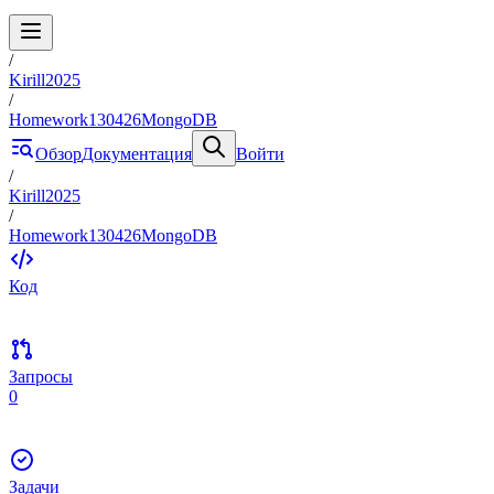
/
Kirill2025
/
Homework130426MongoDB
Обзор
Документация
Войти
/
Kirill2025
/
Homework130426MongoDB
Код
Запросы
0
Задачи