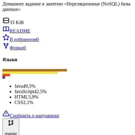
Домашнее задание к занятию «Нереляционные (NoSQL) базы
данных»
33 KiB
README
В избранном
0
Форки
0
Языки
Java
49,5
%
JavaScript
42,5
%
HTML
5,9
%
CSS
2,1
%
Сообщить о нарушении
master