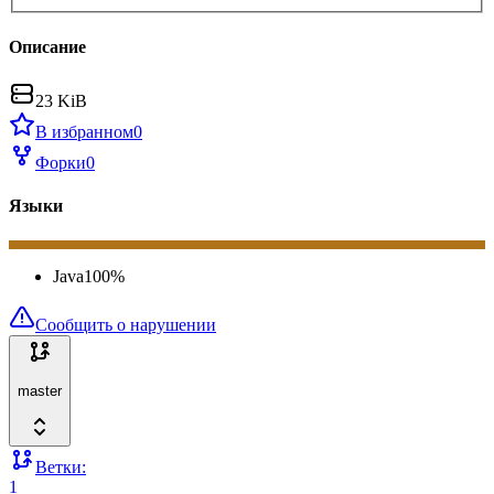
Описание
23 KiB
В избранном
0
Форки
0
Языки
Java
100
%
Сообщить о нарушении
master
Ветки:
1