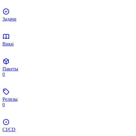
Задачи
Вики
Пакеты
0
Релизы
0
CI/CD