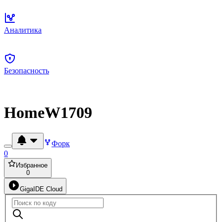
Аналитика
Безопасность
HomeW1709
Форк
0
Избранное
0
GigaIDE Cloud