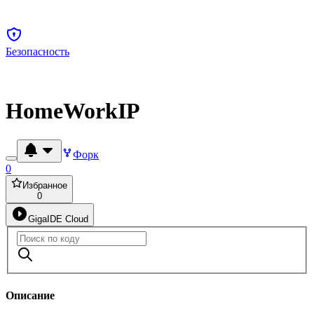
Безопасность
HomeWorkIP
Форк
0
Избранное
0
GigaIDE Cloud
Описание