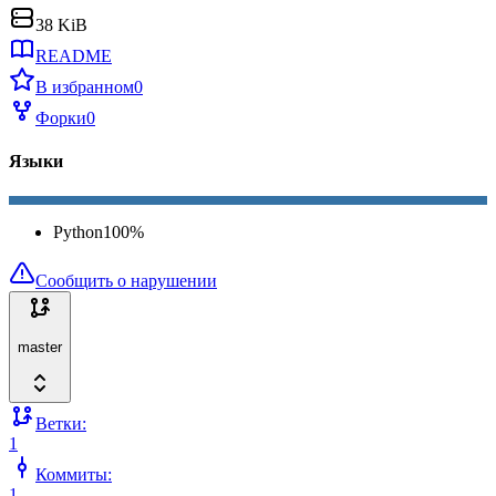
38 KiB
README
В избранном
0
Форки
0
Языки
Python
100
%
Сообщить о нарушении
master
Ветки:
1
Коммиты:
1