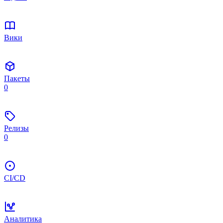
Вики
Пакеты
0
Релизы
0
CI/CD
Аналитика