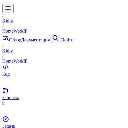
/
Kirby
/
HomeWorkIP
Обзор
Документация
Войти
/
Kirby
/
HomeWorkIP
Код
Запросы
0
Задачи