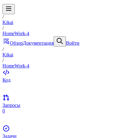
/
Kikai
/
HomeWork-4
Обзор
Документация
Войти
/
Kikai
/
HomeWork-4
Код
Запросы
0
Задачи