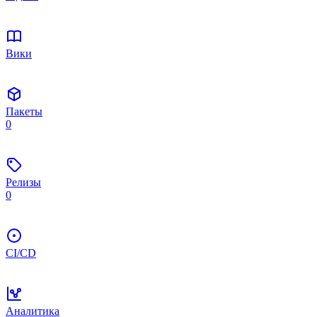
Вики
Пакеты
0
Релизы
0
CI/CD
Аналитика