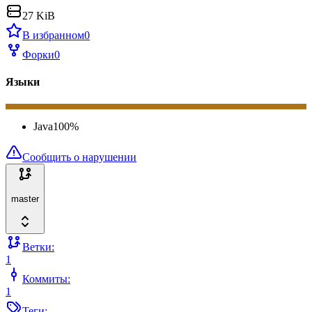
27 KiB
В избранном
0
Форки
0
Языки
Java
100
%
Сообщить о нарушении
master
Ветки:
1
Коммиты:
1
Теги: