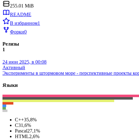
255.01 MiB
README
В избранном
1
Форки
0
Релизы
1
24 июн 2025, в 00:08
Активный
Эксперименты в штормовом море - перспективные проекты ко
Языки
C++
35,8
%
C
31,6
%
Pascal
27,1
%
HTML
2,6
%