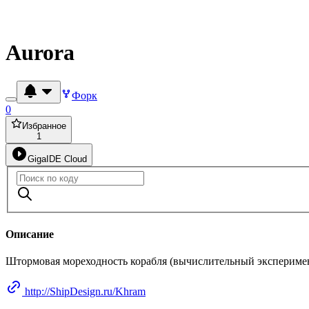
Aurora
Форк
0
Избранное
1
GigaIDE Cloud
Описание
Штормовая мореходность корабля (вычислительный экспериме
http://ShipDesign.ru/Khram