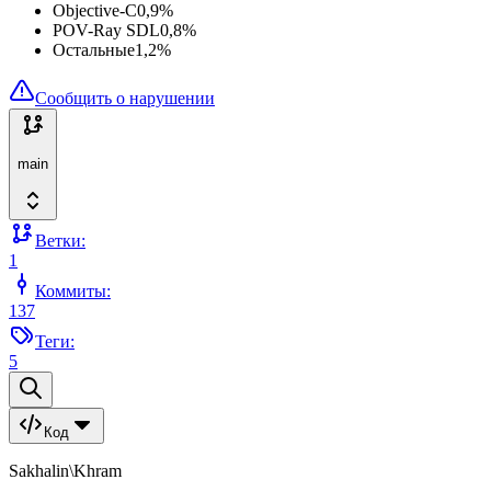
Objective-C
0,9
%
POV-Ray SDL
0,8
%
Остальные
1,2
%
Сообщить о нарушении
main
Ветки:
1
Коммиты:
137
Теги:
5
Код
Sakhalin\Khram