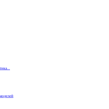
ика...
 моделей