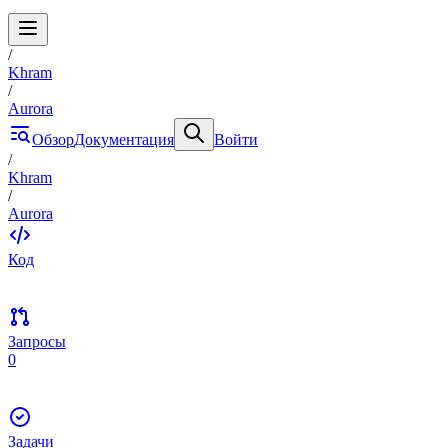
/
Khram
/
Aurora
Обзор
Документация
Войти
/
Khram
/
Aurora
Код
Запросы
0
Задачи