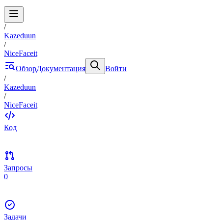
/
Kazeduun
/
NiceFaceit
Обзор
Документация
Войти
/
Kazeduun
/
NiceFaceit
Код
Запросы
0
Задачи