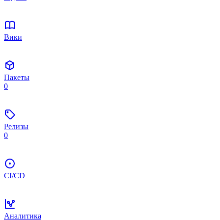
Вики
Пакеты
0
Релизы
0
CI/CD
Аналитика