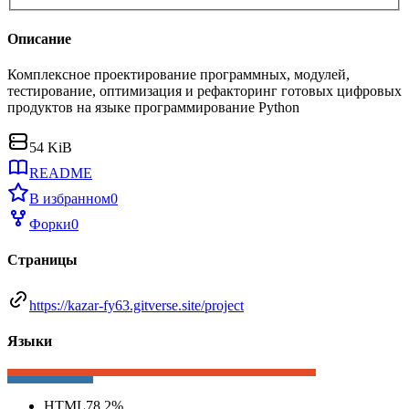
Описание
Комплексное проектирование программных, модулей,
тестирование, оптимизация и рефакторинг готовых цифровых
продуктов на языке программирование Python
54 KiB
README
В избранном
0
Форки
0
Страницы
https://kazar-fy63.gitverse.site/project
Языки
HTML
78,2
%