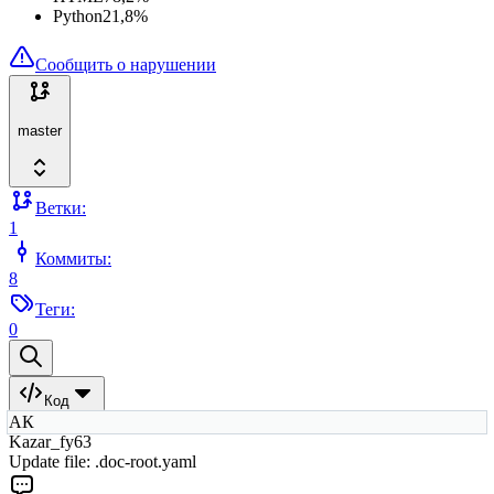
Python
21,8
%
Сообщить о нарушении
master
Ветки:
1
Коммиты:
8
Теги:
0
Код
АК
Kazar_fy63
Update file: .doc-root.yaml