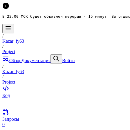
В 22:00 МСК будет объявлен перерыв - 15 минут. Вы отдых
/
Kazar_fy63
/
Project
Обзор
Документация
Войти
/
Kazar_fy63
/
Project
Код
Запросы
0