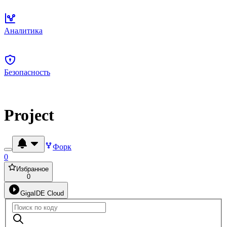
Аналитика
Безопасность
Project
Форк
0
Избранное
0
GigaIDE Cloud