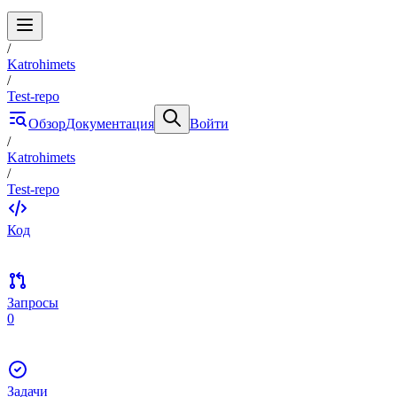
/
Katrohimets
/
Test-repo
Обзор
Документация
Войти
/
Katrohimets
/
Test-repo
Код
Запросы
0
Задачи