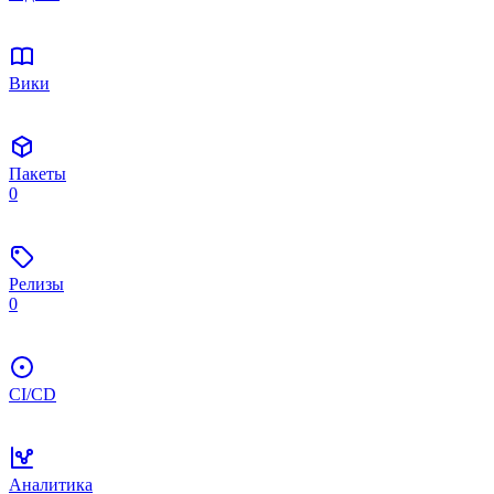
Вики
Пакеты
0
Релизы
0
CI/CD
Аналитика