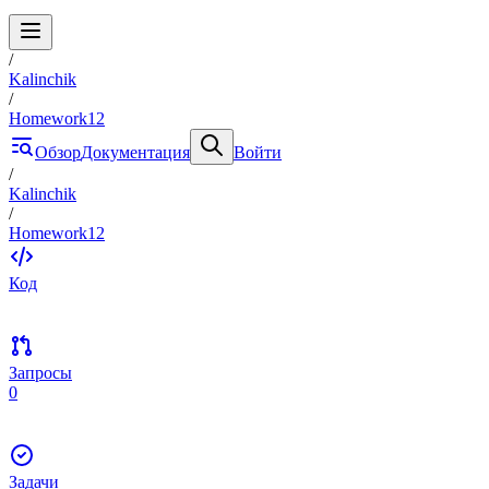
/
Kalinchik
/
Homework12
Обзор
Документация
Войти
/
Kalinchik
/
Homework12
Код
Запросы
0
Задачи