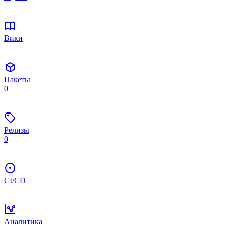
Вики
Пакеты
0
Релизы
0
CI/CD
Аналитика