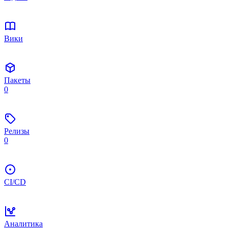
Вики
Пакеты
0
Релизы
0
CI/CD
Аналитика