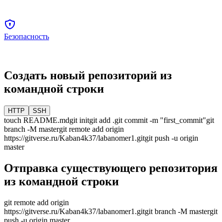
Безопасность
Создать новый репозиторий из
командной строки
HTTP
SSH
touch README.md
git init
git add .
git commit -m "first_commit"
git
branch -M
master
git remote add origin
https://gitverse.ru/Kaban4k37/labanomer1.git
git push -u origin
master
Отправка существующего репозитория
из командной строки
git remote add origin
https://gitverse.ru/Kaban4k37/labanomer1.git
git branch -M
master
git
push -u origin
master