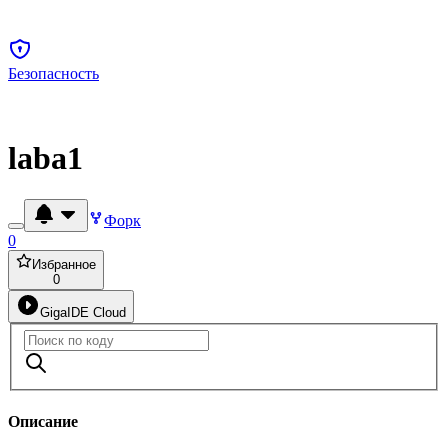
Безопасность
laba1
Форк
0
Избранное
0
GigaIDE Cloud
Описание