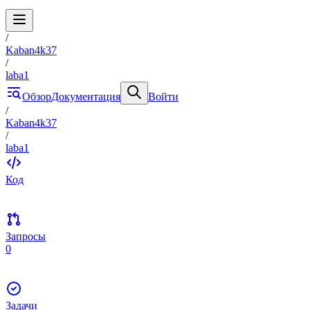
/
Kaban4k37
/
laba1
Обзор
Документация
Войти
/
Kaban4k37
/
laba1
Код
Запросы
0
Задачи