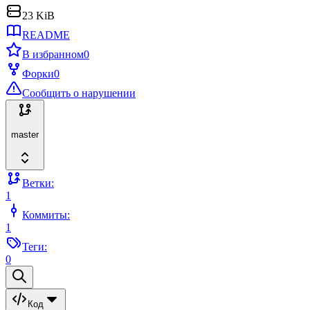
23 KiB
README
В избранном
0
Форки
0
Сообщить о нарушении
master
Ветки:
1
Коммиты:
1
Теги:
0
Код