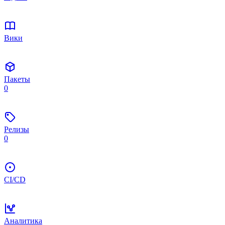
Вики
Пакеты
0
Релизы
0
CI/CD
Аналитика