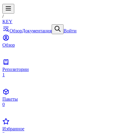
/
KEY
Обзор
Документация
Войти
Обзор
Репозитории
1
Пакеты
0
Избранное