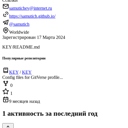
Ссылки
samutichev@internet.ru
https://samutich.github.io/
@samutich
Worldwide
Зарегистрирован 17 Марта 2024
KEY/README.md
Популярные репозитории
KEY
/
KEY
Config files for GitVerse profile...
0
1
9 месяцев назад
1 активность за последний год