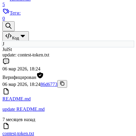
5
Теги:
0
Код
J
JulSt
update: contest-token.txt
06 мар 2026, 18:24
Верифицирован
06 мар 2026, 18:24
86d6773
README.md
update README.md
7 месяцев назад
contest-token.txt