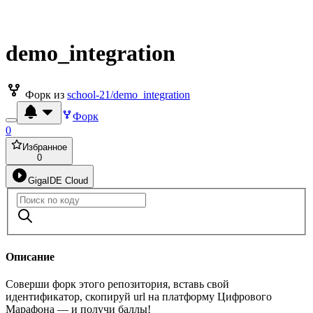
demo_integration
Форк из
school-21/demo_integration
Форк
0
Избранное
0
GigaIDE Cloud
Описание
Соверши форк этого репозитория, вставь свой
идентификатор, скопируй url на платформу Цифрового
Марафона — и получи баллы!