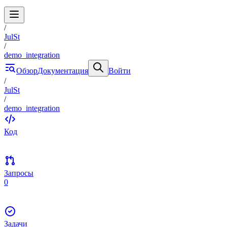
/
JulSt
/
demo_integration
Обзор
Документация
Войти
/
JulSt
/
demo_integration
Код
Запросы
0
Задачи