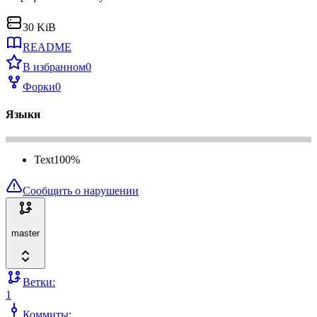
30 KiB
README
В избранном
0
Форки
0
Языки
Text
100
%
Сообщить о нарушении
master
Ветки:
1
Коммиты: