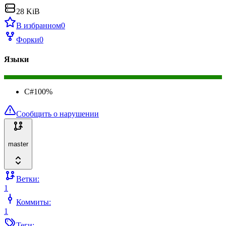
28 KiB
В избранном
0
Форки
0
Языки
C#
100
%
Сообщить о нарушении
master
Ветки:
1
Коммиты:
1
Теги: