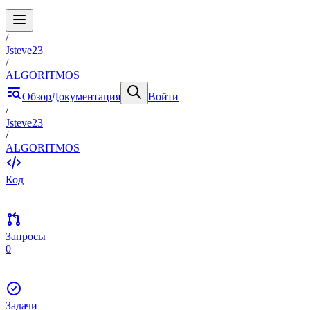
/
Jsteve23
/
ALGORITMOS
Обзор
Документация
Войти
/
Jsteve23
/
ALGORITMOS
Код
Запросы
0
Задачи