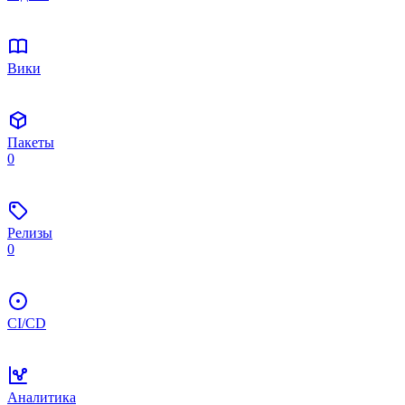
Вики
Пакеты
0
Релизы
0
CI/CD
Аналитика