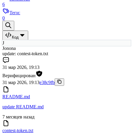
6
Теги:
0
Код
J
Jonona
update: contest-token.txt
31 мар 2026, 19:13
Верифицирован
31 мар 2026, 19:13
e38c9fb
README.md
update README.md
7 месяцев назад
contest-token.txt