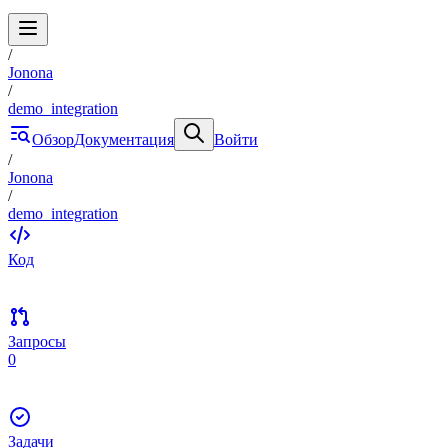
/
Jonona
/
demo_integration
Обзор
Документация
Войти
/
Jonona
/
demo_integration
Код
Запросы
0
Задачи