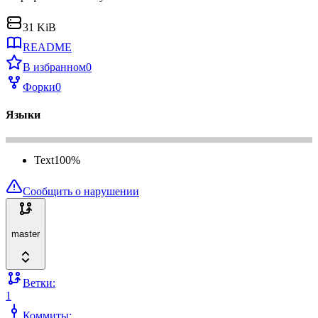
31 KiB
README
В избранном
0
Форки
0
Языки
Text
100
%
Сообщить о нарушении
master
Ветки:
1
Коммиты: