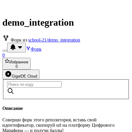
demo_integration
Форк из
school-21/demo_integration
Форк
0
Избранное
0
GigaIDE Cloud
Описание
Соверши форк этого репозитория, вставь свой
идентификатор, скопируй url на платформу Цифрового
Марафона — и получи баллы!