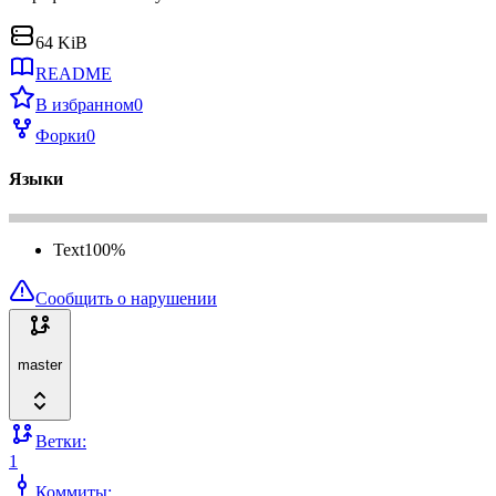
64 KiB
README
В избранном
0
Форки
0
Языки
Text
100
%
Сообщить о нарушении
master
Ветки:
1
Коммиты: