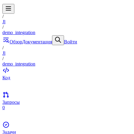
/
Jl
/
demo_integration
Обзор
Документация
Войти
/
Jl
/
demo_integration
Код
Запросы
0
Задачи