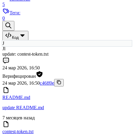
5
Теги:
0
Код
J
Jl
update: contest-token.txt
24 мар 2026, 16:50
Верифицирован
24 мар 2026, 16:50
c46ff0e
README.md
update README.md
7 месяцев назад
contest-token.txt