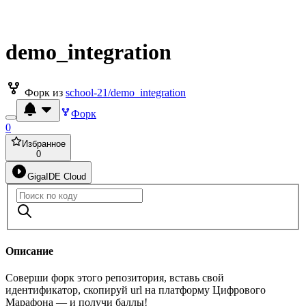
demo_integration
Форк из
school-21/demo_integration
Форк
0
Избранное
0
GigaIDE Cloud
Описание
Соверши форк этого репозитория, вставь свой
идентификатор, скопируй url на платформу Цифрового
Марафона — и получи баллы!