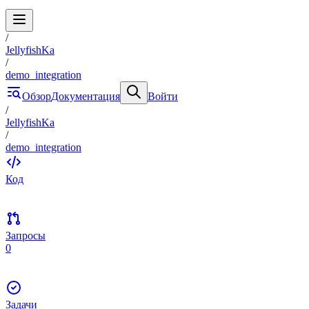
/
JellyfishKa
/
demo_integration
Обзор
Документация
Войти
/
JellyfishKa
/
demo_integration
Код
Запросы
0
Задачи