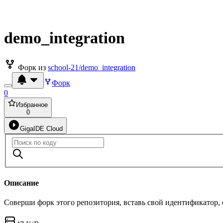
demo_integration
Форк из
school-21/demo_integration
Форк
0
Избранное
0
GigaIDE Cloud
Описание
Соверши форк этого репозитория, вставь свой идентификатор,