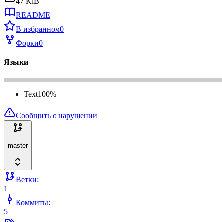
47 KiB
README
В избранном
0
Форки
0
Языки
Text
100
%
Сообщить о нарушении
master
Ветки:
1
Коммиты:
5