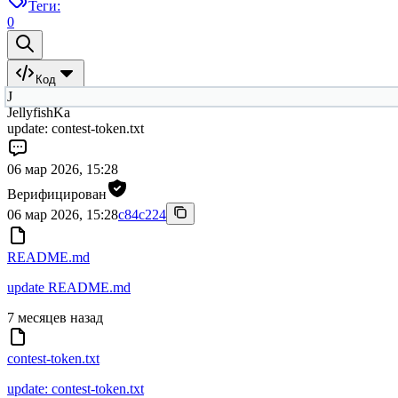
Теги:
0
Код
J
JellyfishKa
update: contest-token.txt
06 мар 2026, 15:28
Верифицирован
06 мар 2026, 15:28
c84c224
README.md
update README.md
7 месяцев назад
contest-token.txt
update: contest-token.txt