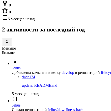
0
0
5 месяцев назад
2 активности за последний год
Меньше
Больше
Jelius
Добавлены коммиты в ветку
develop
в репозиторий
lisitc
d4ce134
update: README.md
5 месяцев назад
Jelius
Создан репозиторий
Jelius/ai-wellness-hack