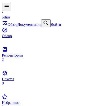
/
Jelius
Обзор
Документация
Войти
Обзор
Репозитории
2
Пакеты
0
Избранное