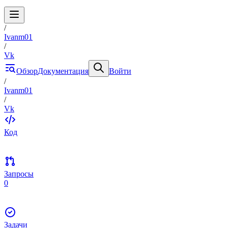
/
Ivanm01
/
Vk
Обзор
Документация
Войти
/
Ivanm01
/
Vk
Код
Запросы
0
Задачи