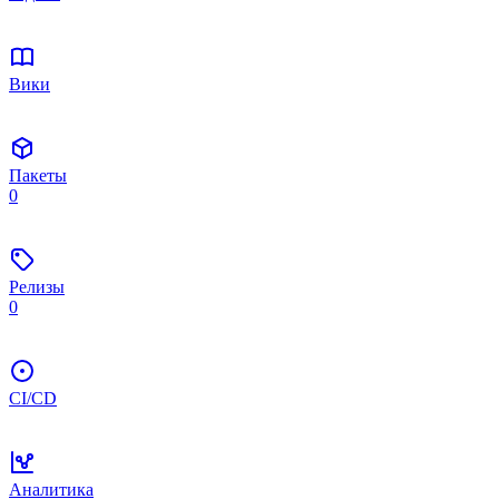
Вики
Пакеты
0
Релизы
0
CI/CD
Аналитика