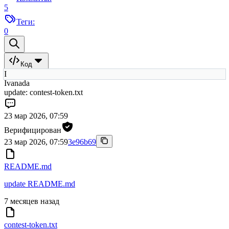
5
Теги:
0
Код
I
Ivanada
update: contest-token.txt
23 мар 2026, 07:59
Верифицирован
23 мар 2026, 07:59
3e96b69
README.md
update README.md
7 месяцев назад
contest-token.txt