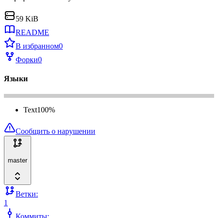
59 KiB
README
В избранном
0
Форки
0
Языки
Text
100
%
Сообщить о нарушении
master
Ветки:
1
Коммиты: