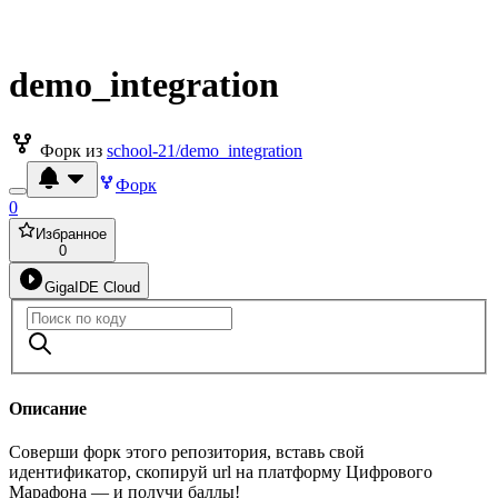
demo_integration
Форк из
school-21/demo_integration
Форк
0
Избранное
0
GigaIDE Cloud
Описание
Соверши форк этого репозитория, вставь свой
идентификатор, скопируй url на платформу Цифрового
Марафона — и получи баллы!