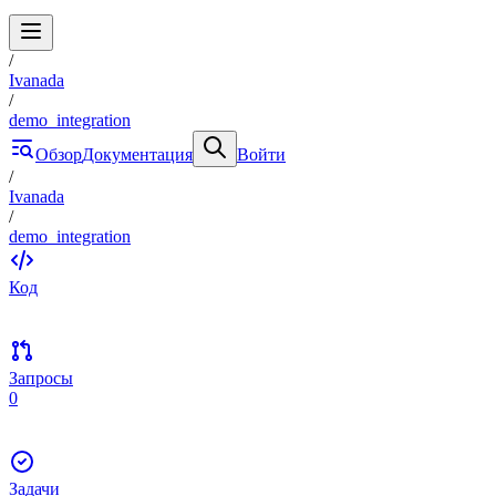
/
Ivanada
/
demo_integration
Обзор
Документация
Войти
/
Ivanada
/
demo_integration
Код
Запросы
0
Задачи