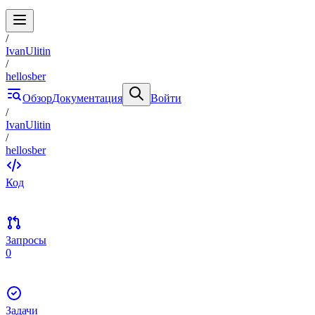
/
IvanUlitin
/
hellosber
Обзор
Документация
Войти
/
IvanUlitin
/
hellosber
Код
Запросы
0
Задачи