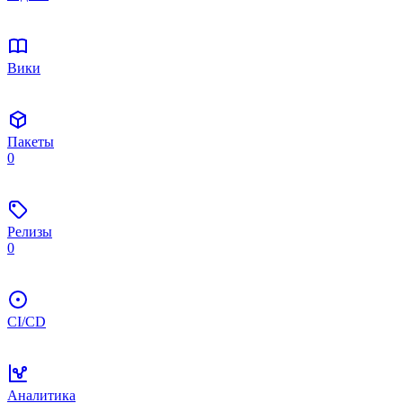
Вики
Пакеты
0
Релизы
0
CI/CD
Аналитика