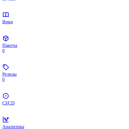
Вики
Пакеты
0
Релизы
0
CI/CD
Аналитика