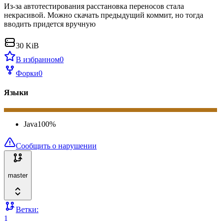
Из-за автотестирования расстановка переносов стала
некрасивой. Можно скачать предыдущий коммит, но тогда
вводить придется вручную
30 KiB
В избранном
0
Форки
0
Языки
Java
100
%
Сообщить о нарушении
master
Ветки:
1