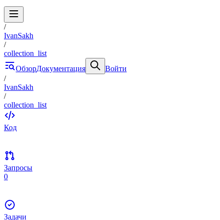
/
IvanSakh
/
collection_list
Обзор
Документация
Войти
/
IvanSakh
/
collection_list
Код
Запросы
0
Задачи