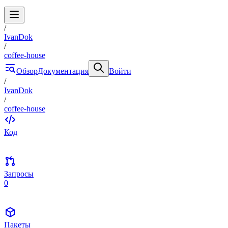
/
IvanDok
/
coffee-house
Обзор
Документация
Войти
/
IvanDok
/
coffee-house
Код
Запросы
0
Пакеты