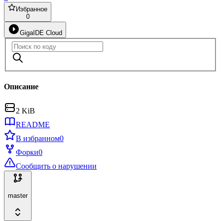
Избранное
0
GigaIDE Cloud
Описание
2 KiB
README
В избранном
0
Форки
0
Сообщить о нарушении
master