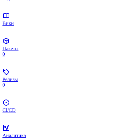
Вики
Пакеты
0
Релизы
0
CI/CD
Аналитика