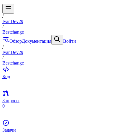
/
IvanDev29
/
Bestchange
Обзор
Документация
Войти
/
IvanDev29
/
Bestchange
Код
Запросы
0
Задачи