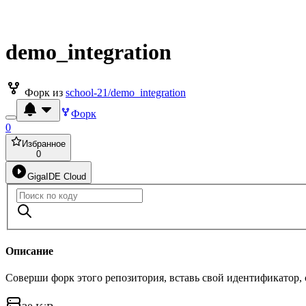
demo_integration
Форк из
school-21/demo_integration
Форк
0
Избранное
0
GigaIDE Cloud
Описание
Соверши форк этого репозитория, вставь свой идентификатор,