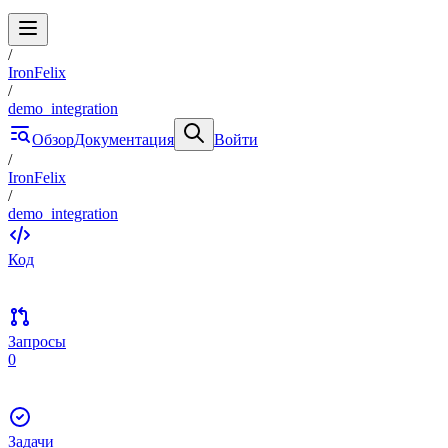
/
IronFelix
/
demo_integration
Обзор
Документация
Войти
/
IronFelix
/
demo_integration
Код
Запросы
0
Задачи