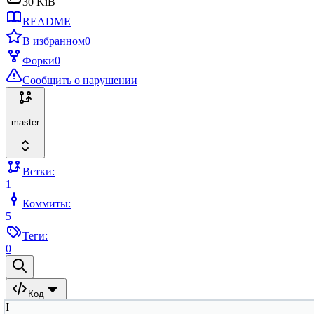
30 KiB
README
В избранном
0
Форки
0
Сообщить о нарушении
master
Ветки:
1
Коммиты:
5
Теги:
0
Код
I