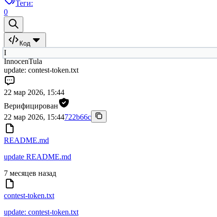
Теги:
0
Код
I
InnocenTula
update: contest-token.txt
22 мар 2026, 15:44
Верифицирован
22 мар 2026, 15:44
722b66c
README.md
update README.md
7 месяцев назад
contest-token.txt
update: contest-token.txt