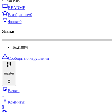
30 KiB
README
В избранном
0
Форки
0
Языки
Text
100
%
Сообщить о нарушении
master
Ветки:
1
Коммиты:
5