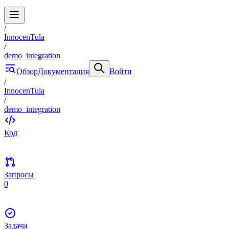
/
InnocenTula
/
demo_integration
Обзор
Документация
Войти
/
InnocenTula
/
demo_integration
Код
Запросы
0
Задачи