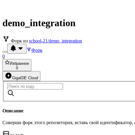
demo_integration
Форк из
school-21/demo_integration
Форк
0
Избранное
0
GigaIDE Cloud
Описание
Соверши форк этого репозитория, вставь свой идентификатор,