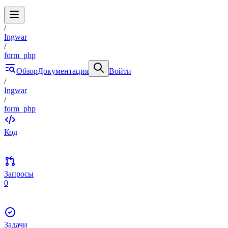
/
Ingwar
/
form_php
Обзор
Документация
Войти
/
Ingwar
/
form_php
Код
Запросы
0
Задачи