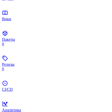
Вики
Пакеты
0
Релизы
0
CI/CD
Аналитика