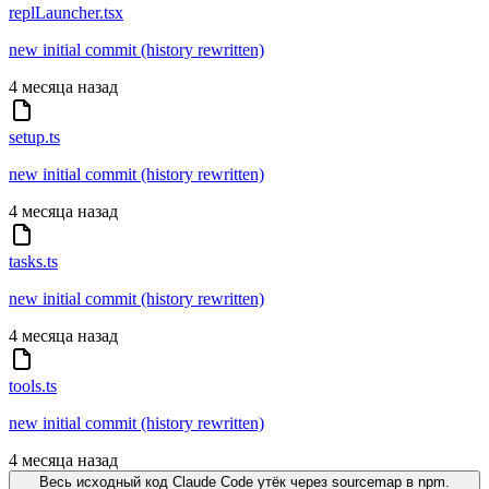
replLauncher.tsx
new initial commit (history rewritten)
4 месяца назад
setup.ts
new initial commit (history rewritten)
4 месяца назад
tasks.ts
new initial commit (history rewritten)
4 месяца назад
tools.ts
new initial commit (history rewritten)
4 месяца назад
Весь исходный код Claude Code утёк через sourcemap в npm.