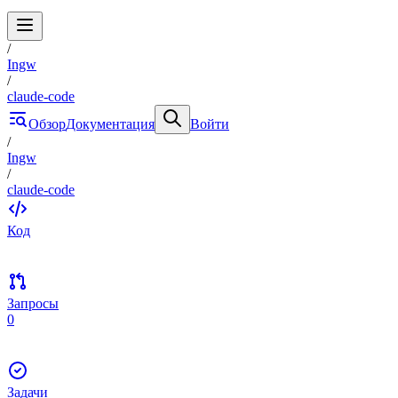
/
Ingw
/
claude-code
Обзор
Документация
Войти
/
Ingw
/
claude-code
Код
Запросы
0
Задачи