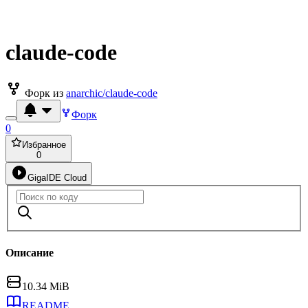
claude-code
Форк из
anarchic/claude-code
Форк
0
Избранное
0
GigaIDE Cloud
Описание
10.34 MiB
README