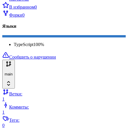
В избранном
0
Форки
0
Языки
TypeScript
100
%
Сообщить о нарушении
main
Ветки:
1
Коммиты:
1
Теги:
0