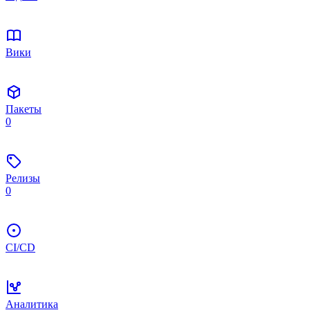
Вики
Пакеты
0
Релизы
0
CI/CD
Аналитика