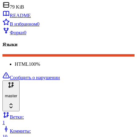
79 KiB
README
В избранном
0
Форки
0
Языки
HTML
100
%
Сообщить о нарушении
master
Ветки:
1
Коммиты:
10