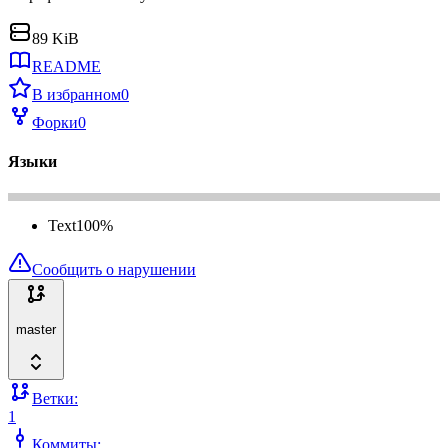
89 KiB
README
В избранном
0
Форки
0
Языки
Text
100
%
Сообщить о нарушении
master
Ветки:
1
Коммиты: