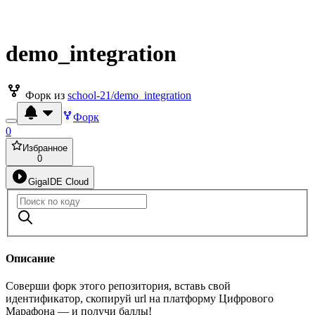
demo_integration
Форк из
school-21/demo_integration
Форк
0
Избранное
0
GigaIDE Cloud
Описание
Соверши форк этого репозитория, вставь свой
идентификатор, скопируй url на платформу Цифрового
Марафона — и получи баллы!