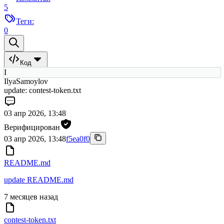
5
Теги:
0
Код
I
IlyaSamoylov
update: contest-token.txt
03 апр 2026, 13:48
Верифицирован
03 апр 2026, 13:48
f5ea0f0
README.md
update README.md
7 месяцев назад
contest-token.txt