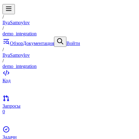
/
IlyaSamoylov
/
demo_integration
Обзор
Документация
Войти
/
IlyaSamoylov
/
demo_integration
Код
Запросы
0
Задачи