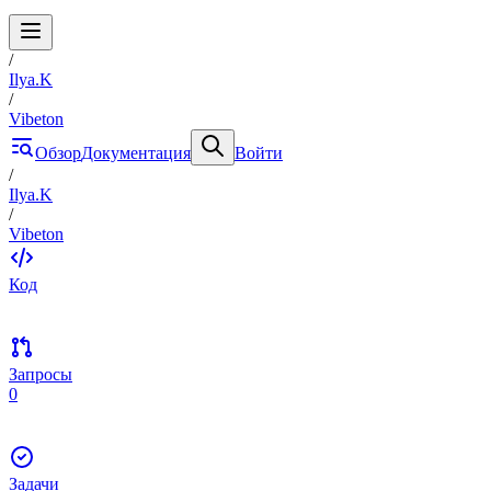
/
Ilya.K
/
Vibeton
Обзор
Документация
Войти
/
Ilya.K
/
Vibeton
Код
Запросы
0
Задачи