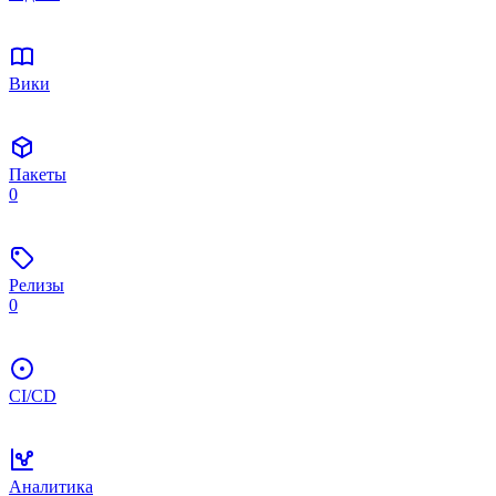
Вики
Пакеты
0
Релизы
0
CI/CD
Аналитика