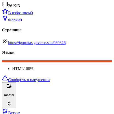
26 KiB
В избранном
0
Форки
0
Страницы
https://igorratas.gitverse.site/080326
Языки
HTML
100
%
Сообщить о нарушении
master
Ветки: