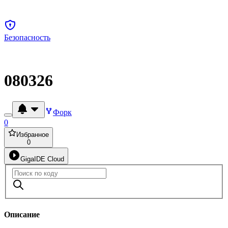
Безопасность
080326
Форк
0
Избранное
0
GigaIDE Cloud
Описание