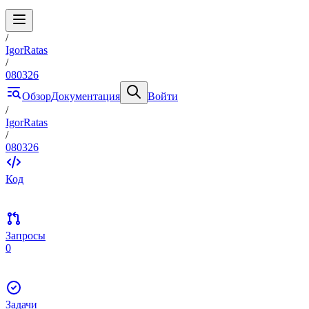
/
IgorRatas
/
080326
Обзор
Документация
Войти
/
IgorRatas
/
080326
Код
Запросы
0
Задачи