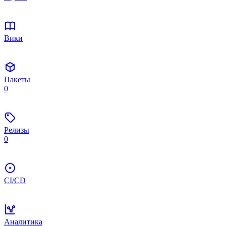
Вики
Пакеты
0
Релизы
0
CI/CD
Аналитика