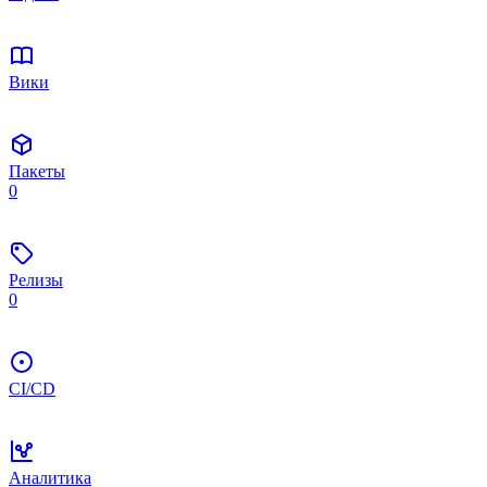
Вики
Пакеты
0
Релизы
0
CI/CD
Аналитика