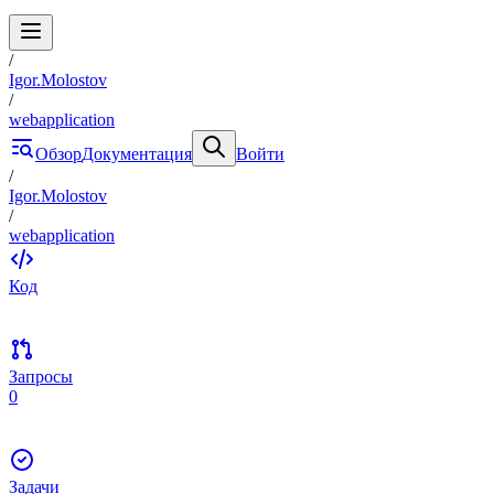
/
Igor.Molostov
/
webapplication
Обзор
Документация
Войти
/
Igor.Molostov
/
webapplication
Код
Запросы
0
Задачи