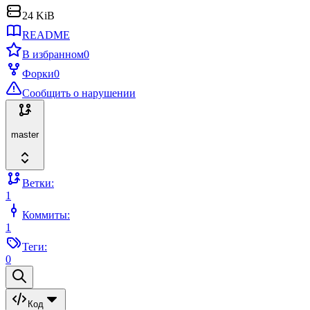
24 KiB
README
В избранном
0
Форки
0
Сообщить о нарушении
master
Ветки:
1
Коммиты:
1
Теги:
0
Код