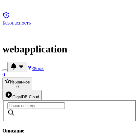
Безопасность
webapplication
Форк
0
Избранное
0
GigaIDE Cloud
Описание