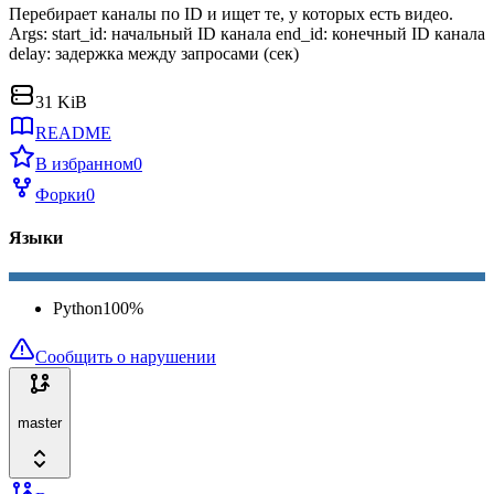
Перебирает каналы по ID и ищет те, у которых есть видео.
Args: start_id: начальный ID канала end_id: конечный ID канала
delay: задержка между запросами (сек)
31 KiB
README
В избранном
0
Форки
0
Языки
Python
100
%
Сообщить о нарушении
master