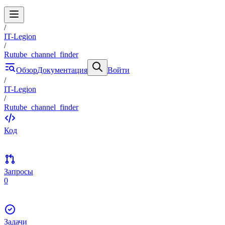
/
IT-Legion
/
Rutube_channel_finder
Обзор
Документация
Войти
/
IT-Legion
/
Rutube_channel_finder
Код
Запросы
0
Задачи