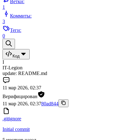
Ветки:
1
Коммиты:
3
Теги:
0
Код
I
IT-Legion
update: README.md
11 мар 2026, 02:37
Верифицирован
11 мар 2026, 02:37
80ad844
.gitignore
Initial commit
5 месяцев назад