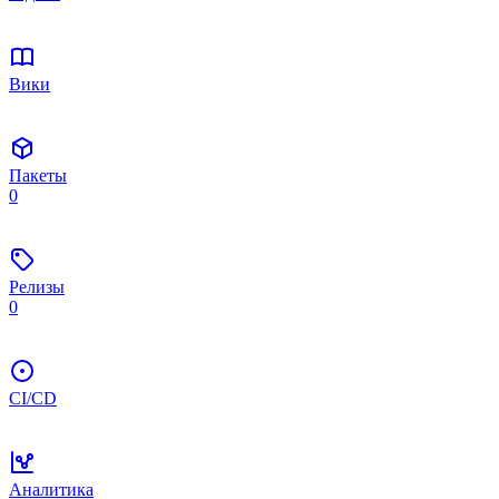
Вики
Пакеты
0
Релизы
0
CI/CD
Аналитика