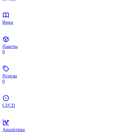
Вики
Пакеты
0
Релизы
0
CI/CD
Аналитика