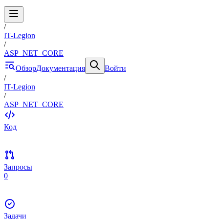
/
IT-Legion
/
ASP_NET_CORE
Обзор
Документация
Войти
/
IT-Legion
/
ASP_NET_CORE
Код
Запросы
0
Задачи