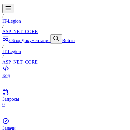
/
IT-Legion
/
ASP_NET_CORE
Обзор
Документация
Войти
/
IT-Legion
/
ASP_NET_CORE
Код
Запросы
0
Задачи