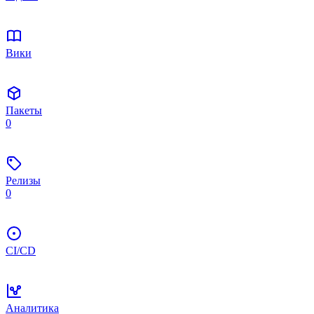
Вики
Пакеты
0
Релизы
0
CI/CD
Аналитика