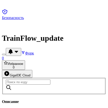
Безопасность
TrainFlow_update
Форк
0
Избранное
0
GigaIDE Cloud
Описание