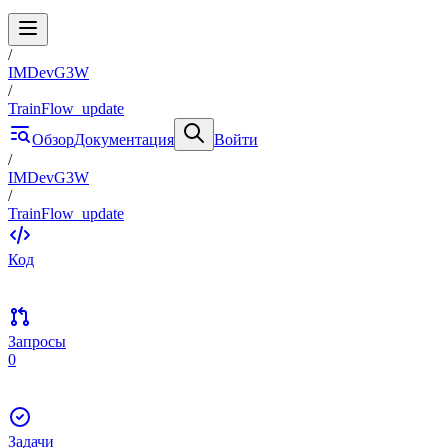
/
IMDevG3W
/
TrainFlow_update
Обзор
Документация
Войти
/
IMDevG3W
/
TrainFlow_update
Код
Запросы
0
Задачи