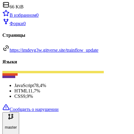
66 KiB
В избранном
0
Форки
0
Страницы
https://imdevg3w.gitverse.site/trainflow_update
Языки
JavaScript
78,4
%
HTML
11,7
%
CSS
9,9
%
Сообщить о нарушении
master