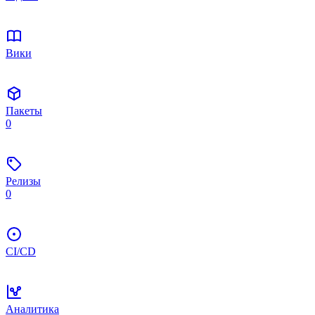
Вики
Пакеты
0
Релизы
0
CI/CD
Аналитика