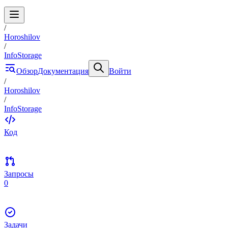
/
Horoshilov
/
InfoStorage
Обзор
Документация
Войти
/
Horoshilov
/
InfoStorage
Код
Запросы
0
Задачи