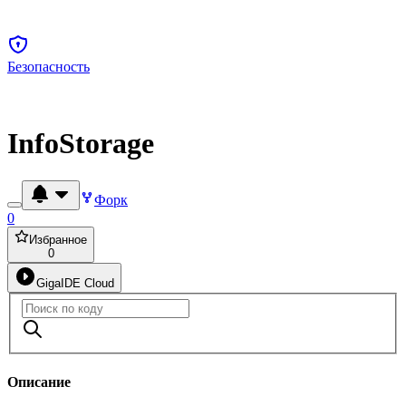
Безопасность
InfoStorage
Форк
0
Избранное
0
GigaIDE Cloud
Описание