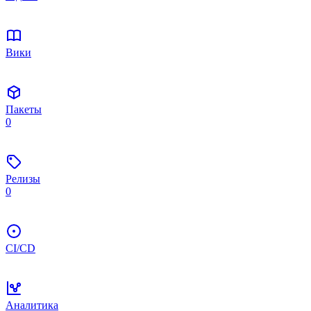
Вики
Пакеты
0
Релизы
0
CI/CD
Аналитика