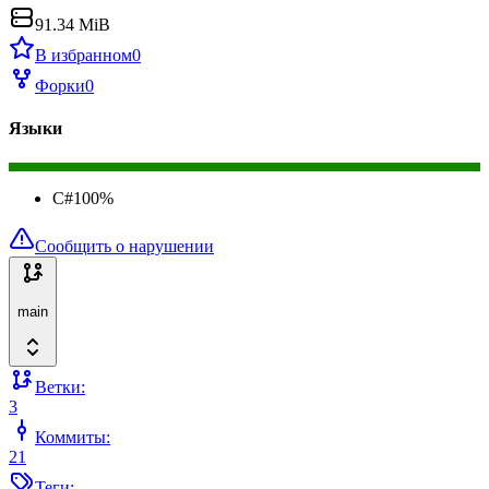
91.34 MiB
В избранном
0
Форки
0
Языки
C#
100
%
Сообщить о нарушении
main
Ветки:
3
Коммиты:
21
Теги: