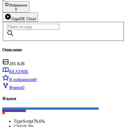
Избранное
0
GigaIDE Cloud
Описание
285 KiB
README
В избранном
0
Форки
0
Языки
TypeScript
78,6
%
CSS
19,3
%