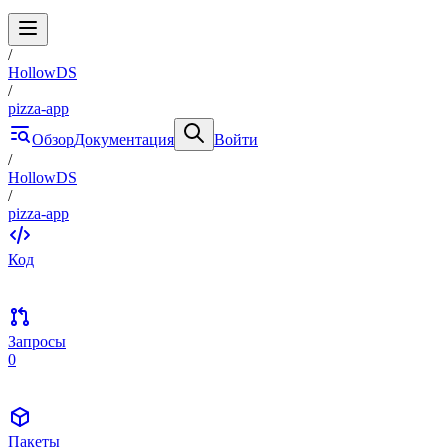
/
HollowDS
/
pizza-app
Обзор
Документация
Войти
/
HollowDS
/
pizza-app
Код
Запросы
0
Пакеты