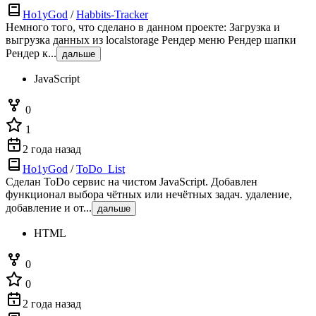
Ho1yGod
/
Habbits-Tracker
Немного того, что сделано в данном проекте: Загрузка и
выгрузка данных из localstorage Рендер меню Рендер шапки
Рендер к...
дальше
JavaScript
0
1
2 года назад
Ho1yGod
/
ToDo_List
Сделан ToDo сервис на чистом JavaScript. Добавлен
функционал выбора чётных или нечётных задач. удаление,
добавление и от...
дальше
HTML
0
0
2 года назад