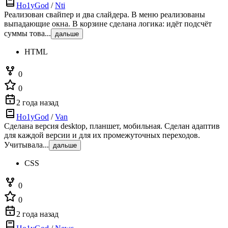
Ho1yGod
/
Nti
Реализован свайпер и два слайдера. В меню реализованы
выпадающие окна. В корзине сделана логика: идёт подсчёт
суммы това...
дальше
HTML
0
0
2 года назад
Ho1yGod
/
Van
Сделана версия desktop, планшет, мобильная. Сделан адаптив
для каждой версии и для их промежуточных переходов.
Учитывала...
дальше
CSS
0
0
2 года назад