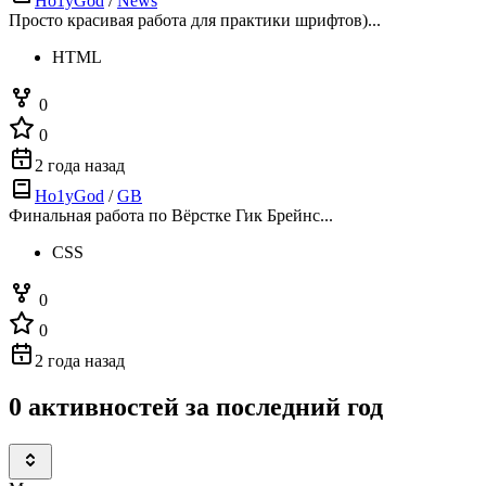
Ho1yGod
/
News
Просто красивая работа для практики шрифтов)...
HTML
0
0
2 года назад
Ho1yGod
/
GB
Финальная работа по Вёрстке Гик Брейнс...
CSS
0
0
2 года назад
0 активностей за последний год