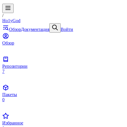
/
Ho1yGod
Обзор
Документация
Войти
Обзор
Репозитории
7
Пакеты
0
Избранное