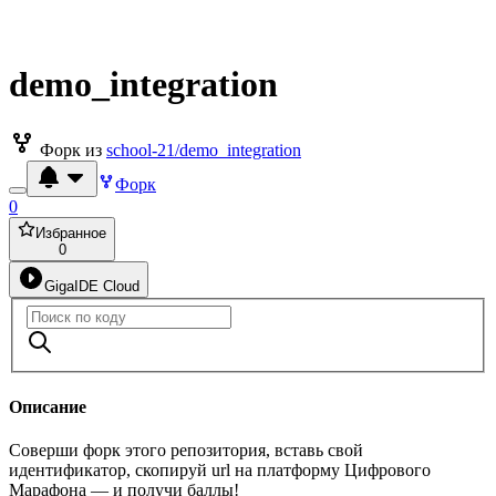
demo_integration
Форк из
school-21/demo_integration
Форк
0
Избранное
0
GigaIDE Cloud
Описание
Соверши форк этого репозитория, вставь свой
идентификатор, скопируй url на платформу Цифрового
Марафона — и получи баллы!