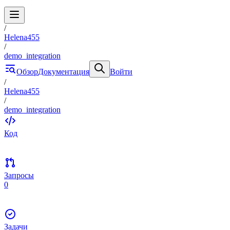
/
Helena455
/
demo_integration
Обзор
Документация
Войти
/
Helena455
/
demo_integration
Код
Запросы
0
Задачи