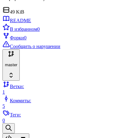
49 KiB
README
В избранном
0
Форки
0
Сообщить о нарушении
master
Ветки:
1
Коммиты:
5
Теги:
0