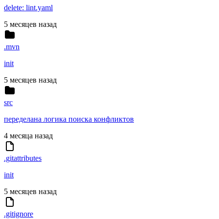
delete: lint.yaml
5 месяцев назад
.mvn
init
5 месяцев назад
src
переделана логика поиска конфликтов
4 месяца назад
.gitattributes
init
5 месяцев назад
.gitignore