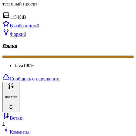
тестовый проект
115 KiB
В избранном
0
Форки
0
Языки
Java
100
%
Сообщить о нарушении
master
Ветки:
1
Коммиты: