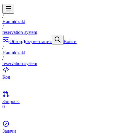
/
Haumidzaki
/
reservation-system
Обзор
Документация
Войти
/
Haumidzaki
/
reservation-system
Код
Запросы
0
Задачи