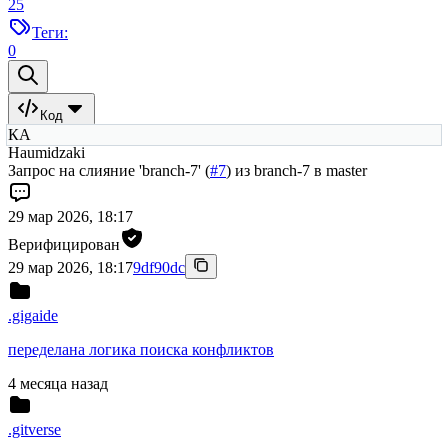
25
Теги:
0
Код
КА
Haumidzaki
Запрос на слияние 'branch-7' (
#7
) из branch-7 в master
29 мар 2026, 18:17
Верифицирован
29 мар 2026, 18:17
9df90dc
.gigaide
переделана логика поиска конфликтов
4 месяца назад
.gitverse