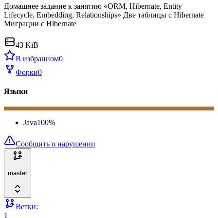
Домашнее задание к занятию «ORM, Hibernate, Entity
Lifecycle, Embedding, Relationships» Две таблицы с Hibernate
Миграции c Hibernate
43 KiB
В избранном
0
Форки
0
Языки
Java
100
%
Сообщить о нарушении
master
Ветки:
1