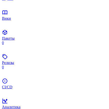
Вики
Пакеты
0
Релизы
0
CI/CD
Аналитика