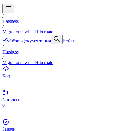
/
Hatshess
/
Migrations_with_Hibernate
Обзор
Документация
Войти
/
Hatshess
/
Migrations_with_Hibernate
Код
Запросы
0
Задачи