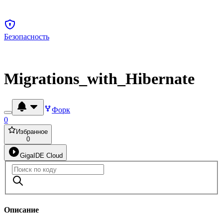
Безопасность
Migrations_with_Hibernate
Форк
0
Избранное
0
GigaIDE Cloud
Описание