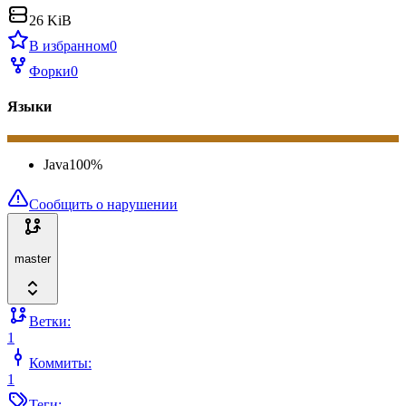
26 KiB
В избранном
0
Форки
0
Языки
Java
100
%
Сообщить о нарушении
master
Ветки:
1
Коммиты:
1
Теги: