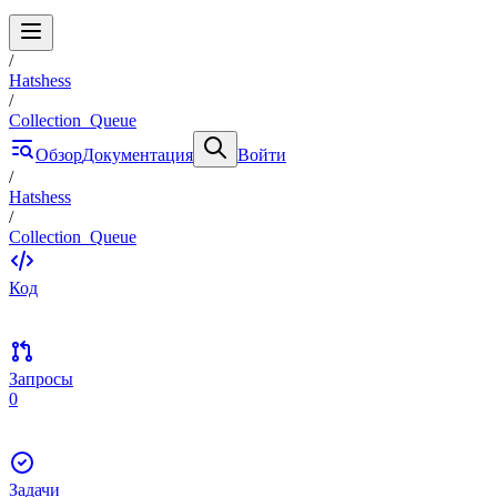
/
Hatshess
/
Collection_Queue
Обзор
Документация
Войти
/
Hatshess
/
Collection_Queue
Код
Запросы
0
Задачи