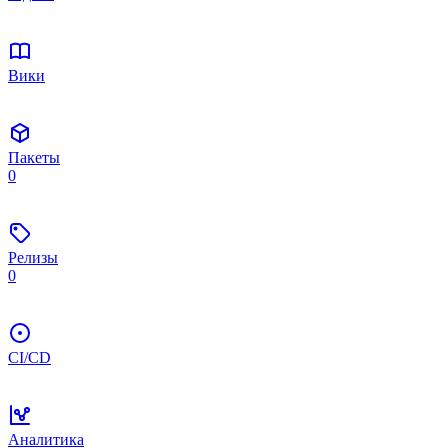
Вики
Пакеты
0
Релизы
0
CI/CD
Аналитика