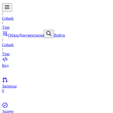
/
Gshark
/
Tmp
Обзор
Документация
Войти
/
Gshark
/
Tmp
Код
Запросы
0
Задачи