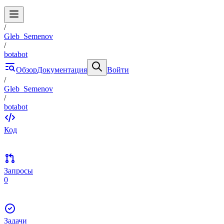
/
Gleb_Semenov
/
botabot
Обзор
Документация
Войти
/
Gleb_Semenov
/
botabot
Код
Запросы
0
Задачи