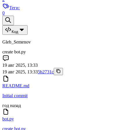
Теги:
0
Код
Gleb_Semenov
create bot.py
19 авг 2025, 13:33
19 авг 2025, 13:33
5b2731c
README.md
Initial commit
год назад
bot.py
create bot.py