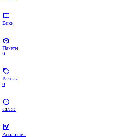
Вики
Пакеты
0
Релизы
0
CI/CD
Аналитика