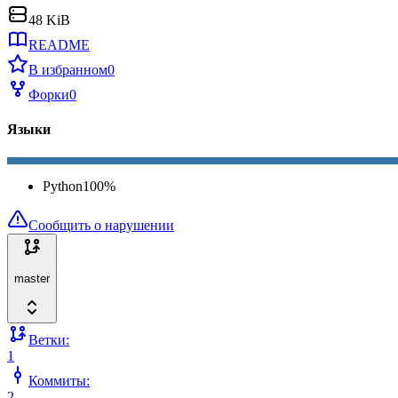
48 KiB
README
В избранном
0
Форки
0
Языки
Python
100
%
Сообщить о нарушении
master
Ветки:
1
Коммиты:
2