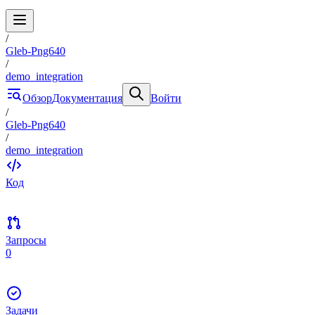
/
Gleb-Png640
/
demo_integration
Обзор
Документация
Войти
/
Gleb-Png640
/
demo_integration
Код
Запросы
0
Задачи