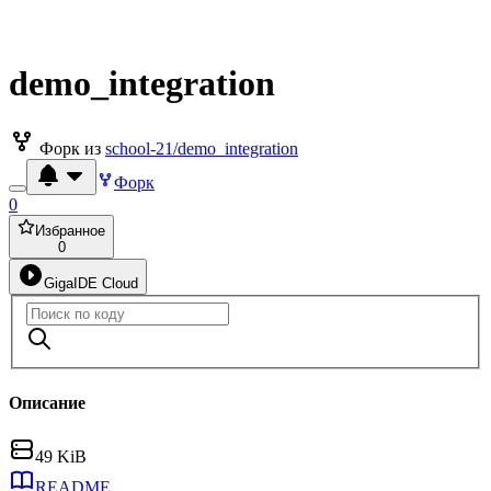
demo_integration
Форк из
school-21/demo_integration
Форк
0
Избранное
0
GigaIDE Cloud
Описание
49 KiB
README