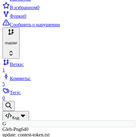
В избранном
0
Форки
0
Сообщить о нарушении
master
Ветки:
1
Коммиты:
5
Теги:
0
Код
G
Gleb-Png640
update: contest-token.txt