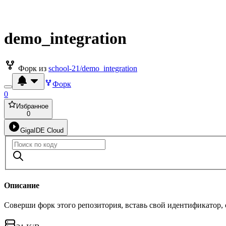
demo_integration
Форк из
school-21/demo_integration
Форк
0
Избранное
0
GigaIDE Cloud
Описание
Соверши форк этого репозитория, вставь свой идентификатор,