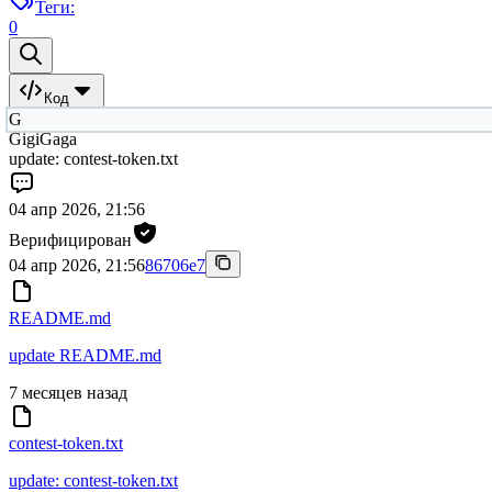
Теги:
0
Код
G
GigiGaga
update: contest-token.txt
04 апр 2026, 21:56
Верифицирован
04 апр 2026, 21:56
86706e7
README.md
update README.md
7 месяцев назад
contest-token.txt
update: contest-token.txt