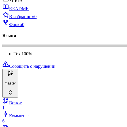
31 KiB
README
В избранном
0
Форки
0
Языки
Text
100
%
Сообщить о нарушении
master
Ветки:
1
Коммиты:
6