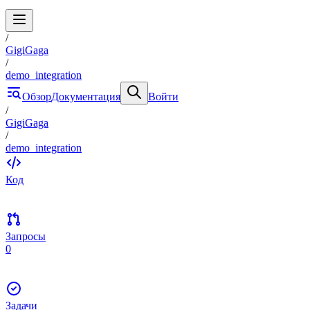
/
GigiGaga
/
demo_integration
Обзор
Документация
Войти
/
GigiGaga
/
demo_integration
Код
Запросы
0
Задачи