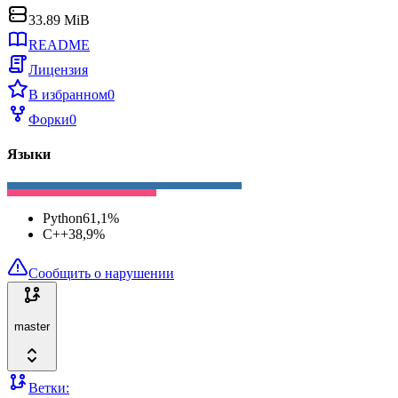
33.89 MiB
README
Лицензия
В избранном
0
Форки
0
Языки
Python
61,1
%
C++
38,9
%
Сообщить о нарушении
master
Ветки: