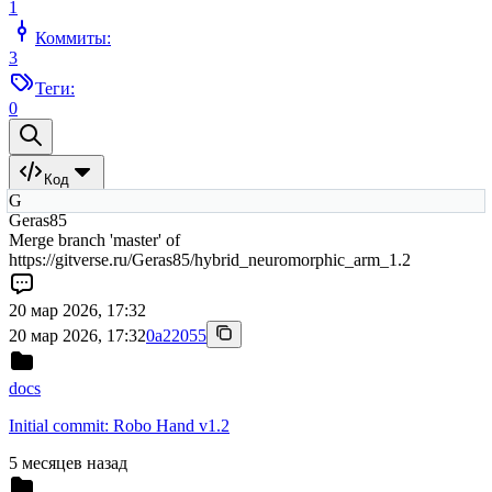
1
Коммиты:
3
Теги:
0
Код
G
Geras85
Merge branch 'master' of
https://gitverse.ru/Geras85/hybrid_neuromorphic_arm_1.2
20 мар 2026, 17:32
20 мар 2026, 17:32
0a22055
docs
Initial commit: Robo Hand v1.2
5 месяцев назад