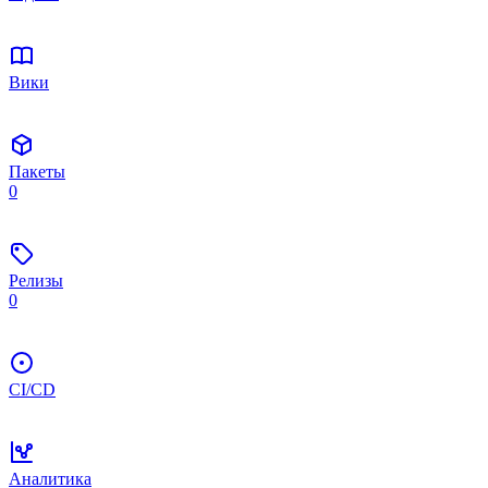
Вики
Пакеты
0
Релизы
0
CI/CD
Аналитика