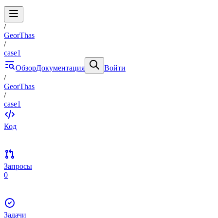
/
GeorThas
/
case1
Обзор
Документация
Войти
/
GeorThas
/
case1
Код
Запросы
0
Задачи